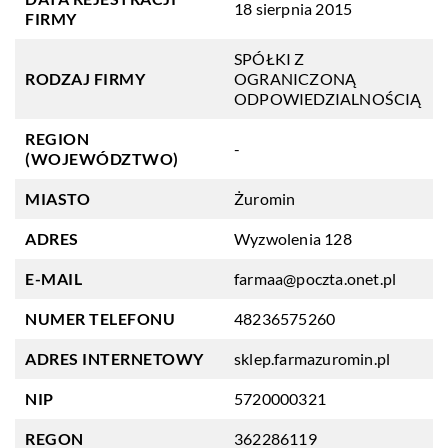
18 sierpnia 2015
FIRMY
SPÓŁKI Z
RODZAJ FIRMY
OGRANICZONĄ
ODPOWIEDZIALNOŚCIĄ
REGION
-
(WOJEWÓDZTWO)
MIASTO
Żuromin
ADRES
Wyzwolenia 128
E-MAIL
farmaa@poczta.onet.pl
NUMER TELEFONU
48236575260
ADRES INTERNETOWY
sklep.farmazuromin.pl
NIP
5720000321
REGON
362286119