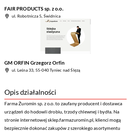
FAIR PRODUCTS sp. z o.o.
ul. Robotnicza 5, Świdnica
GM ORFIN Grzegorz Orfin
ul. Leśna 33, 55-040 Tyniec nad Ślęzą
Opis działalności
Farma Żuromin sp. z o.o. to zaufany producent i dostawca
urządzeń do hodowli drobiu, trzody chlewnej i bydła. Na
stronie internetowej sklep.farmazuromin.pl, klienci mogą
bezpiecznie dokonać zakupów z szerokiego asortymentu