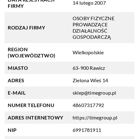
14 lutego 2007
FIRMY
OSOBY FIZYCZNE
PROWADZĄCE
RODZAJ FIRMY
DZIAŁALNOŚĆ
GOSPODARCZĄ
REGION
Wielkopolskie
(WOJEWÓDZTWO)
MIASTO
63-900 Rawicz
ADRES
Zielona Wieś 14
E-MAIL
sklep@timegroup.pl
NUMER TELEFONU
48607317792
ADRES INTERNETOWY
https://timegroup.pl
NIP
6991781911