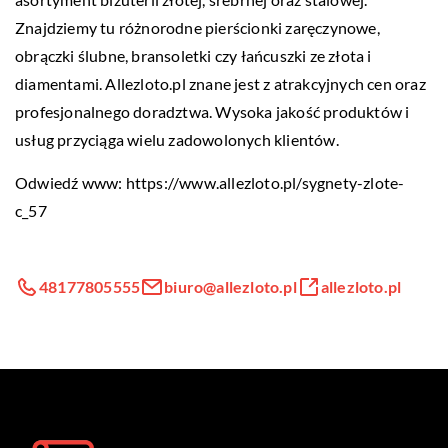
Znajdziemy tu różnorodne pierścionki zaręczynowe,
obrączki ślubne, bransoletki czy łańcuszki ze złota i
diamentami. Allezloto.pl znane jest z atrakcyjnych cen oraz
profesjonalnego doradztwa. Wysoka jakość produktów i
usług przyciąga wielu zadowolonych klientów.
Odwiedź www:
https://www.allezloto.pl/sygnety-zlote-
c_57
48177805555
biuro@allezloto.pl
allezloto.pl