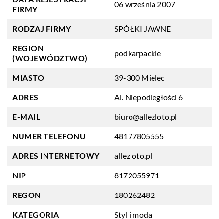
06 września 2007
FIRMY
RODZAJ FIRMY
SPÓŁKI JAWNE
REGION
podkarpackie
(WOJEWÓDZTWO)
MIASTO
39-300 Mielec
ADRES
Al. Niepodległości 6
E-MAIL
biuro@allezloto.pl
NUMER TELEFONU
48177805555
ADRES INTERNETOWY
allezloto.pl
NIP
8172055971
REGON
180262482
KATEGORIA
Styl i moda