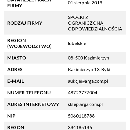
01 sierpnia 2019
FIRMY
SPÓŁKI Z
RODZAJ FIRMY
OGRANICZONĄ
ODPOWIEDZIALNOŚCIĄ
REGION
lubelskie
(WOJEWÓDZTWO)
MIASTO
08-500 Kazimierzyn
ADRES
Kazimierzyn 13, Ryki
E-MAIL
aukcje@arga.com.pl
NUMER TELEFONU
48723777004
ADRES INTERNETOWY
sklep.arga.com.pl
NIP
5060118788
REGON
384185186