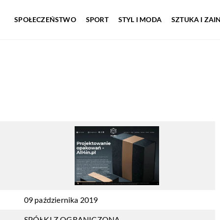
SPOŁECZEŃSTWO
SPORT
STYL I MODA
SZTUKA I ZA
09 października 2019
SPÓŁKI Z OGRANICZONĄ