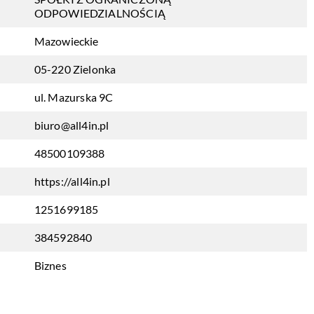
ODPOWIEDZIALNOŚCIĄ
Mazowieckie
05-220 Zielonka
ul. Mazurska 9C
biuro@all4in.pl
48500109388
https://all4in.pl
1251699185
384592840
Biznes