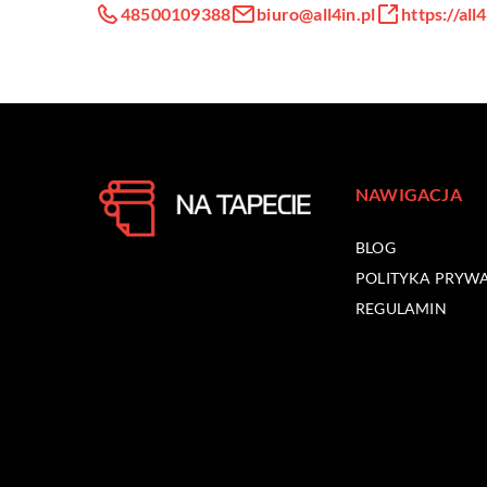
48500109388
biuro@all4in.pl
https://all4
NAWIGACJA
BLOG
POLITYKA PRYW
REGULAMIN