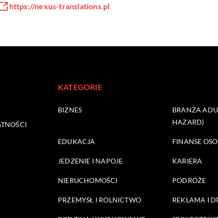
https://nexus-translations.pl
KATEGORIE
BIZNES
BRANŻA ADUL
HAZARD)
ATNOŚCI
EDUKACJA
FINANSE OSO
JEDZENIE I NAPOJE
KARIERA
NIERUCHOMOŚCI
PODRÓŻE
PRZEMYSŁ I ROLNICTWO
REKLAMA I 