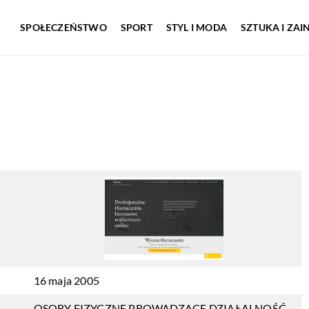
SPOŁECZEŃSTWO
SPORT
STYL I MODA
SZTUKA I ZA
16 maja 2005
OSOBY FIZYCZNE PROWADZĄCE DZIAŁALNOŚĆ