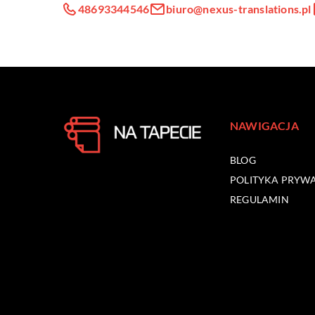
48693344546
biuro@nexus-translations.pl
NAWIGACJA
BLOG
POLITYKA PRYW
REGULAMIN