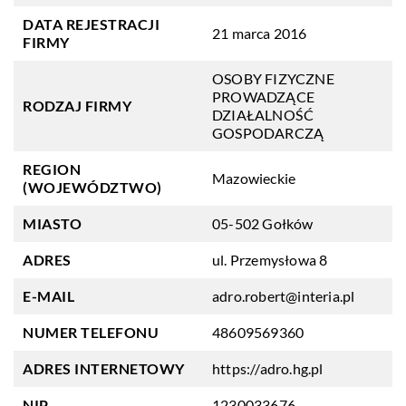
DATA REJESTRACJI
21 marca 2016
FIRMY
OSOBY FIZYCZNE
PROWADZĄCE
RODZAJ FIRMY
DZIAŁALNOŚĆ
GOSPODARCZĄ
REGION
Mazowieckie
(WOJEWÓDZTWO)
MIASTO
05-502 Gołków
ADRES
ul. Przemysłowa 8
E-MAIL
adro.robert@interia.pl
NUMER TELEFONU
48609569360
ADRES INTERNETOWY
https://adro.hg.pl
NIP
1230033676