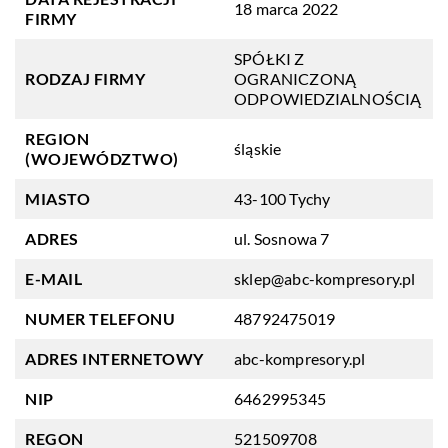
18 marca 2022
FIRMY
SPÓŁKI Z
RODZAJ FIRMY
OGRANICZONĄ
ODPOWIEDZIALNOŚCIĄ
REGION
śląskie
(WOJEWÓDZTWO)
MIASTO
43-100 Tychy
ADRES
ul. Sosnowa 7
E-MAIL
sklep@abc-kompresory.pl
NUMER TELEFONU
48792475019
ADRES INTERNETOWY
abc-kompresory.pl
NIP
6462995345
REGON
521509708